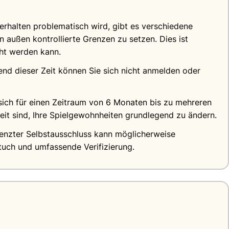
erhalten problematisch wird, gibt es verschiedene
n außen kontrollierte Grenzen zu setzen. Dies ist
cht werden kann.
nd dieser Zeit können Sie sich nicht anmelden oder
 sich für einen Zeitraum von 6 Monaten bis zu mehreren
reit sind, Ihre Spielgewohnheiten grundlegend zu ändern.
renzter Selbstausschluss kann möglicherweise
tuch und umfassende Verifizierung.