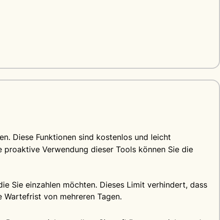
nen. Diese Funktionen sind kostenlos und leicht
ie proaktive Verwendung dieser Tools können Sie die
ie Sie einzahlen möchten. Dieses Limit verhindert, dass
ne Wartefrist von mehreren Tagen.