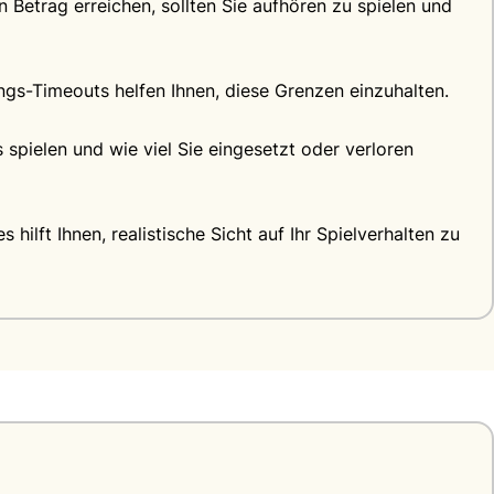
 Betrag erreichen, sollten Sie aufhören zu spielen und
ngs-Timeouts helfen Ihnen, diese Grenzen einzuhalten.
 spielen und wie viel Sie eingesetzt oder verloren
hilft Ihnen, realistische Sicht auf Ihr Spielverhalten zu