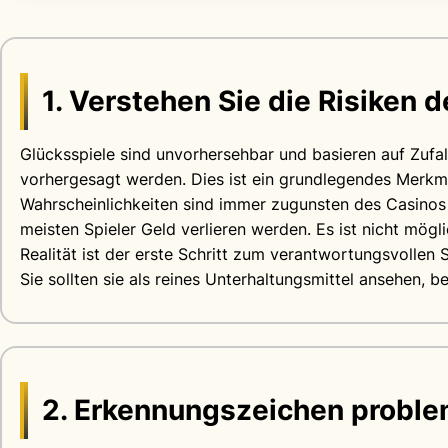
1. Verstehen Sie die Risiken 
Glücksspiele sind unvorhersehbar und basieren auf Zufa
vorhergesagt werden. Dies ist ein grundlegendes Merkm
Wahrscheinlichkeiten sind immer zugunsten des Casinos g
meisten Spieler Geld verlieren werden. Es ist nicht mög
Realität ist der erste Schritt zum verantwortungsvollen 
Sie sollten sie als reines Unterhaltungsmittel ansehen, b
2. Erkennungszeichen proble