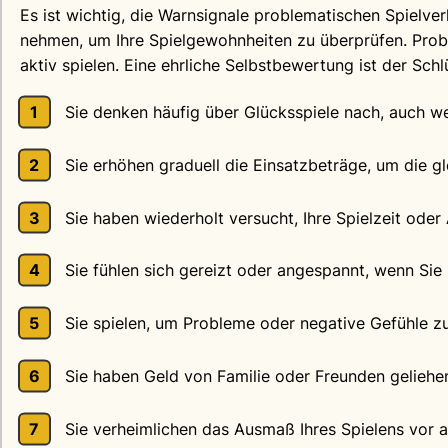
Es ist wichtig, die Warnsignale problematischen Spielver
nehmen, um Ihre Spielgewohnheiten zu überprüfen. Probl
aktiv spielen. Eine ehrliche Selbstbewertung ist der Sc
Sie denken häufig über Glücksspiele nach, auch we
Sie erhöhen graduell die Einsatzbeträge, um die g
Sie haben wiederholt versucht, Ihre Spielzeit ode
Sie fühlen sich gereizt oder angespannt, wenn Sie
Sie spielen, um Probleme oder negative Gefühle z
Sie haben Geld von Familie oder Freunden geliehe
Sie verheimlichen das Ausmaß Ihres Spielens vor 