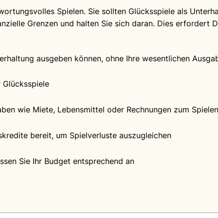
wortungsvolles Spielen. Sie sollten Glücksspiele als Unterh
nzielle Grenzen und halten Sie sich daran. Dies erfordert Dis
nterhaltung ausgeben können, ohne Ihre wesentlichen Ausga
r Glücksspiele
aben wie Miete, Lebensmittel oder Rechnungen zum Spiele
kredite bereit, um Spielverluste auszugleichen
sen Sie Ihr Budget entsprechend an