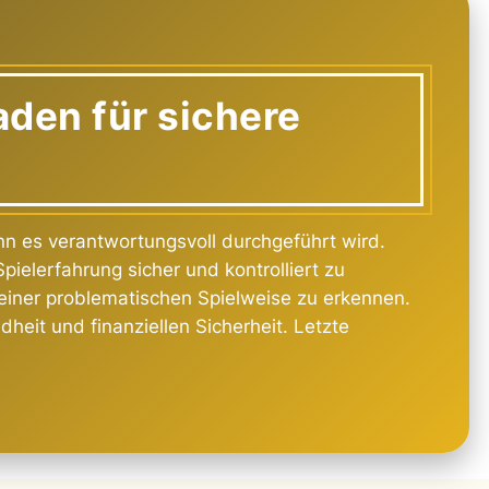
aden für sichere
nn es verantwortungsvoll durchgeführt wird.
ielerfahrung sicher und kontrolliert zu
 einer problematischen Spielweise zu erkennen.
heit und finanziellen Sicherheit. Letzte