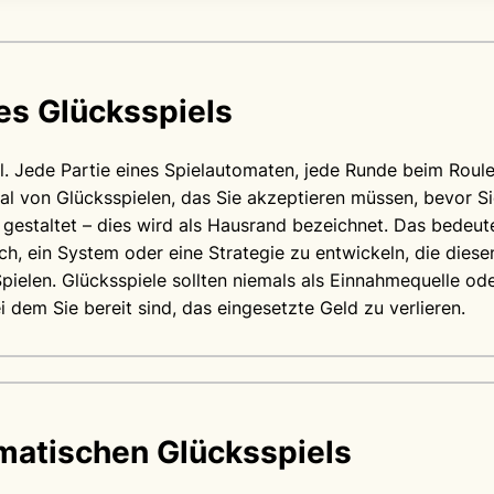
des Glücksspiels
ll. Jede Partie eines Spielautomaten, jede Runde beim Roul
al von Glücksspielen, das Sie akzeptieren müssen, bevor S
estaltet – dies wird als Hausrand bezeichnet. Das bedeute
lich, ein System oder eine Strategie zu entwickeln, die die
Spielen. Glücksspiele sollten niemals als Einnahmequelle od
ei dem Sie bereit sind, das eingesetzte Geld zu verlieren.
matischen Glücksspiels