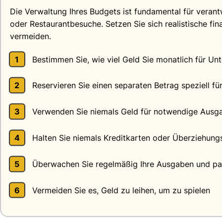
Die Verwaltung Ihres Budgets ist fundamental für verant
oder Restaurantbesuche. Setzen Sie sich realistische fina
vermeiden.
Bestimmen Sie, wie viel Geld Sie monatlich für U
Reservieren Sie einen separaten Betrag speziell fü
Verwenden Sie niemals Geld für notwendige Ausg
Halten Sie niemals Kreditkarten oder Überziehungs
Überwachen Sie regelmäßig Ihre Ausgaben und pas
Vermeiden Sie es, Geld zu leihen, um zu spielen