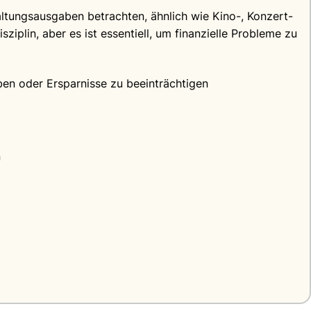
altungsausgaben betrachten, ähnlich wie Kino-, Konzert-
ziplin, aber es ist essentiell, um finanzielle Probleme zu
ben oder Ersparnisse zu beeinträchtigen
n