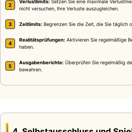
Verlustlimits:
Setzen Sie eine maximale Verlustmeng
nicht versuchen, Ihre Verluste auszugleichen.
Zeitlimits:
Begrenzen Sie die Zeit, die Sie täglich
Realitätsprüfungen:
Aktivieren Sie regelmäßige Be
haben.
Ausgabenberichte:
Überprüfen Sie regelmäßig detai
bewahren.
4. Selbstausschluss und Spi